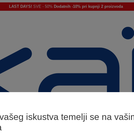
LAST DAYS!
SVE - 50%
Dodatnih -10% pri kupnji 2 proizvoda
 vašeg iskustva temelji se na vaši
a