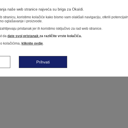
nja naše web stranice najveća su briga za Okaïdi.
 stranicu, koristimo kolačiće kako bismo vam olakšali navigaciju, otkrili potencija
no oglašavanje i proizvode.
ahtijevaju pristanak jer ih koristimo isključivo za rad web stranice.
t da
date svoj pristanak
za različite vrste kolačića.
 o kolačićima,
kliknite ovdje
.
Prihvati