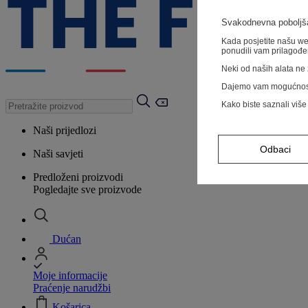
Svakodnevna poboljša
Kada posjetite našu web
ponudili vam prilagođe
Neki od naših alata ne z
Dajemo vam mogućnos
Kako biste saznali više
Naši prijedlozi
Odbaci
Naši savjeti
Predloženi proizvodi
Pogledajte sve proizvode
Dućan
Moje informacije
Praćenje narudžbi
Košarica