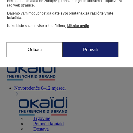
Neki od naših alata ne zahtijevaju pristanak jer ih koristimo isključivo za
rad web stranice.
Dajemo vam mogućnost da
date svoj pristanak
za različite vrste
Dućan
kolačića.
Kako biste saznali više o kolačićima,
kliknite ovdje
.
Moje informacije
Praćenje narudžbi
Košarica
Odbaci
Prihvati
Favoriti
Novorođenče
0–12 mjeseci
Trgovine
Pomoć i kontakt
Dostava