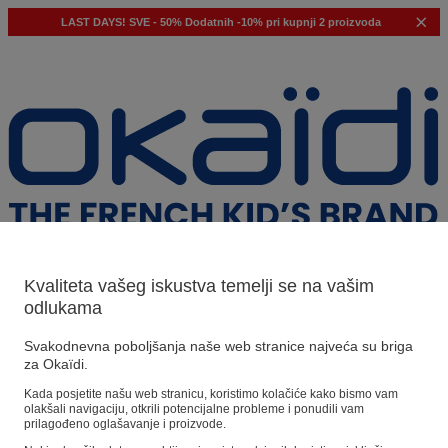
LAST DAYS!
SVE - 50%
Dodatnih -10% pri kupnji 2 proizvoda
Kvaliteta vašeg iskustva temelji se na vašim
odlukama
Naši prijedlozi
Svakodnevna poboljšanja naše web stranice najveća su briga
za Okaïdi.
Naši savjeti
Kada posjetite našu web stranicu, koristimo kolačiće kako bismo vam
olakšali navigaciju, otkrili potencijalne probleme i ponudili vam
Predloženi proizvodi
prilagođeno oglašavanje i proizvode.
Pogledajte sve proizvode