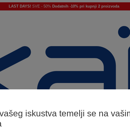
LAST DAYS!
SVE - 50%
Dodatnih -10% pri kupnji 2 proizvoda
 vašeg iskustva temelji se na vaši
a