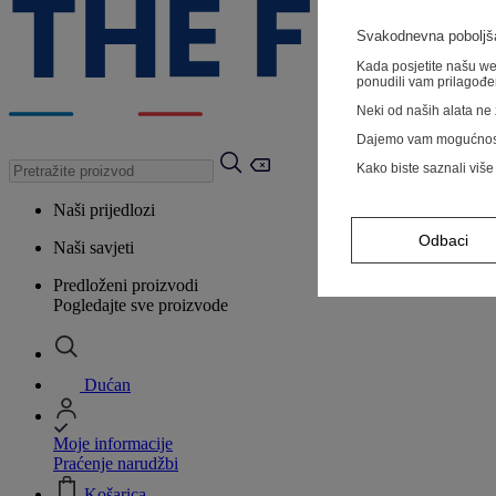
Svakodnevna poboljša
Kada posjetite našu web
ponudili vam prilagođe
Neki od naših alata ne z
Dajemo vam mogućnos
Kako biste saznali više
Naši prijedlozi
Odbaci
Naši savjeti
Predloženi proizvodi
Pogledajte sve proizvode
Dućan
Moje informacije
Praćenje narudžbi
Košarica