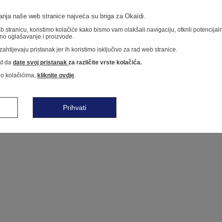
nja naše web stranice najveća su briga za Okaïdi.
 stranicu, koristimo kolačiće kako bismo vam olakšali navigaciju, otkrili potencija
no oglašavanje i proizvode.
ahtijevaju pristanak jer ih koristimo isključivo za rad web stranice.
t da
date svoj pristanak
za različite vrste kolačića.
 o kolačićima,
kliknite ovdje
.
Prihvati