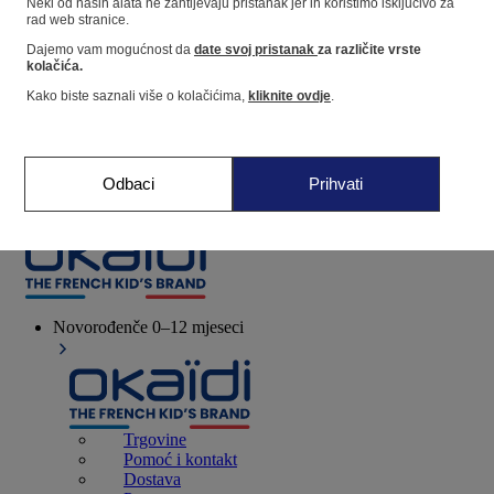
Neki od naših alata ne zahtijevaju pristanak jer ih koristimo isključivo za
rad web stranice.
Dajemo vam mogućnost da
date svoj pristanak
za različite vrste
Dućan
kolačića.
Kako biste saznali više o kolačićima,
kliknite ovdje
.
Moje informacije
Praćenje narudžbi
Košarica
Odbaci
Prihvati
Favoriti
Novorođenče
0–12 mjeseci
Trgovine
Pomoć i kontakt
Dostava