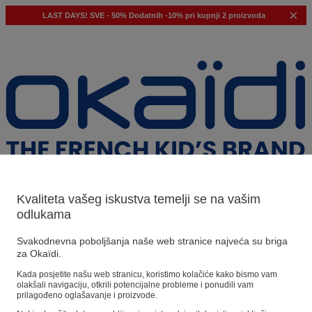
LAST DAYS!
SVE - 50%
Dodatnih -10% pri kupnji 2 proizvoda
Kvaliteta vašeg iskustva temelji se na vašim
odlukama
Naši prijedlozi
Svakodnevna poboljšanja naše web stranice najveća su briga
za Okaïdi.
Naši savjeti
Kada posjetite našu web stranicu, koristimo kolačiće kako bismo vam
olakšali navigaciju, otkrili potencijalne probleme i ponudili vam
Predloženi proizvodi
prilagođeno oglašavanje i proizvode.
Pogledajte sve proizvode