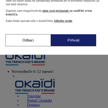
Neki od naših alata ne zahtijevaju pristanak jer ih koristimo isključivo za
rad web stranice.
Dajemo vam mogućnost da
date svoj pristanak
za različite vrste
Dućan
kolačića.
Kako biste saznali više o kolačićima,
kliknite ovdje
.
Moje informacije
Praćenje narudžbi
Košarica
Odbaci
Prihvati
Favoriti
Novorođenče
0–12 mjeseci
Trgovine
Pomoć i kontakt
Dostava