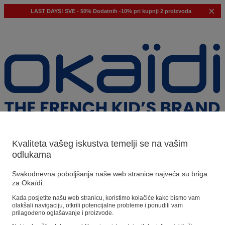
LAST DAYS!
SVE - 50%
Dodatnih -10% pri kupnji 2 proizvoda
Kvaliteta vašeg iskustva temelji se na vašim
odlukama
Naši prijedlozi
Svakodnevna poboljšanja naše web stranice najveća su briga
za Okaïdi.
Naši savjeti
Kada posjetite našu web stranicu, koristimo kolačiće kako bismo vam
olakšali navigaciju, otkrili potencijalne probleme i ponudili vam
Predloženi proizvodi
prilagođeno oglašavanje i proizvode.
Pogledajte sve proizvode