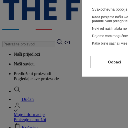
Svakodnevna poboljša
Kada posjetite našu web
ponudili vam prilagođe
Neki od naših alata ne z
Dajemo vam mogućnos
Kako biste saznali više
Naši prijedlozi
Odbaci
Naši savjeti
Predloženi proizvodi
Pogledajte sve proizvode
Dućan
Moje informacije
Praćenje narudžbi
Košarica