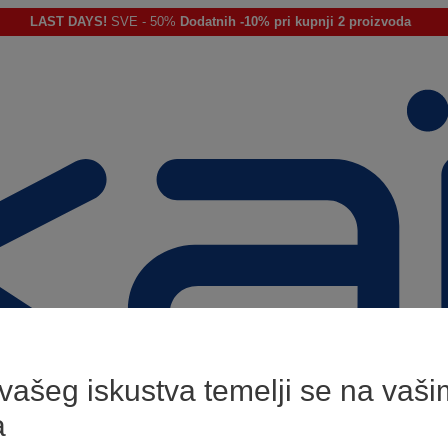
LAST DAYS!
SVE - 50%
Dodatnih -10% pri kupnji 2 proizvoda
 vašeg iskustva temelji se na vaši
a