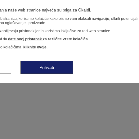
nja naše web stranice najveća su briga za Okaïdi.
 stranicu, koristimo kolačiće kako bismo vam olakšali navigaciju, otkrili potencija
no oglašavanje i proizvode.
ahtijevaju pristanak jer ih koristimo isključivo za rad web stranice.
t da
date svoj pristanak
za različite vrste kolačića.
 o kolačićima,
kliknite ovdje
.
Prihvati