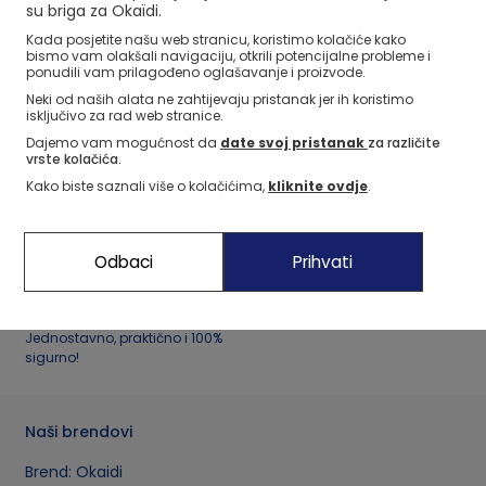
1
su briga za Okaïdi.
Kada posjetite našu web stranicu, koristimo kolačiće kako
Okaidi kupci daju
4.83 / 116
recenzija
bismo vam olakšali navigaciju, otkrili potencijalne probleme i
za kategoriju Spavaći kombinezon, pidžame "
ponudili vam prilagođeno oglašavanje i proizvode.
Neki od naših alata ne zahtijevaju pristanak jer ih koristimo
isključivo za rad web stranice.
Dajemo vam mogućnost da
date svoj pristanak
za različite
vrste kolačića.
Kako biste saznali više o kolačićima,
kliknite ovdje
.
Dostava na kućnu adresu
Zadovoljstvo ili povrat
u 3 do 5 dana
novca
U roku od 30 dana
Odbaci
Prihvati
Sigurno plaćanje
Jednostavno, praktično i 100%
sigurno!
Naši brendovi
Brend: Okaidi