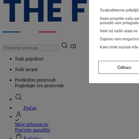
Svakodnevna poboljša
Kada posjetite našu web
ponudili vam prilagođe
Neki od naših alata ne z
Dajemo vam mogućnos
Kako biste saznali više
Naši prijedlozi
Odbaci
Naši savjeti
Predloženi proizvodi
Pogledajte sve proizvode
Dućan
Moje informacije
Praćenje narudžbi
Košarica