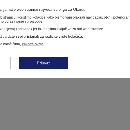
nja naše web stranice najveća su briga za Okaïdi.
 stranicu, koristimo kolačiće kako bismo vam olakšali navigaciju, otkrili potencija
no oglašavanje i proizvode.
ahtijevaju pristanak jer ih koristimo isključivo za rad web stranice.
t da
date svoj pristanak
za različite vrste kolačića.
 o kolačićima,
kliknite ovdje
.
Prihvati