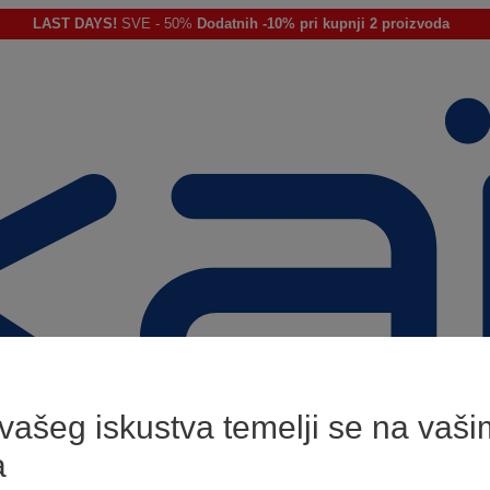
LAST DAYS!
SVE - 50%
Dodatnih -10% pri kupnji 2 proizvoda
 vašeg iskustva temelji se na vaši
a