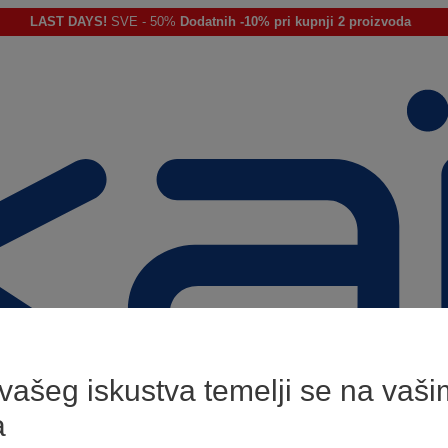
LAST DAYS!
SVE - 50%
Dodatnih -10% pri kupnji 2 proizvoda
 vašeg iskustva temelji se na vaši
a