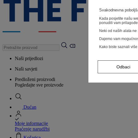
Svakodnevna poboljša
Kada posjetite našu web
ponudili vam prilagođe
Neki od naših alata ne z
Dajemo vam mogućnos
Kako biste saznali više
Naši prijedlozi
Odbaci
Naši savjeti
Predloženi proizvodi
Pogledajte sve proizvode
Dućan
Moje informacije
Praćenje narudžbi
Košarica