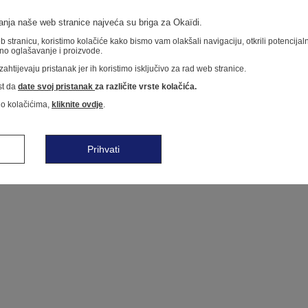
nja naše web stranice najveća su briga za Okaïdi.
 stranicu, koristimo kolačiće kako bismo vam olakšali navigaciju, otkrili potencija
no oglašavanje i proizvode.
ahtijevaju pristanak jer ih koristimo isključivo za rad web stranice.
t da
date svoj pristanak
za različite vrste kolačića.
 o kolačićima,
kliknite ovdje
.
Prihvati