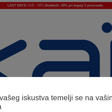
LAST DAYS!
SVE - 50%
Dodatnih -10% pri kupnji 2 proizvoda
 vašeg iskustva temelji se na vaši
a