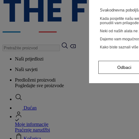
Svakodnevna poboljša
Kada posjetite našu web
ponudili vam prilagođe
Neki od naših alata ne z
Dajemo vam mogućnos
Kako biste saznali više
Naši prijedlozi
Odbaci
Naši savjeti
Predloženi proizvodi
Pogledajte sve proizvode
Dućan
Moje informacije
Praćenje narudžbi
Košarica