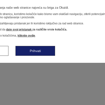
nja naše web stranice najveća su briga za Okaïdi.
 stranicu, koristimo kolačiće kako bismo vam olakšali navigaciju, otkrili potencija
no oglašavanje i proizvode.
ahtijevaju pristanak jer ih koristimo isključivo za rad web stranice.
t da
date svoj pristanak
za različite vrste kolačića.
 o kolačićima,
kliknite ovdje
.
Prihvati