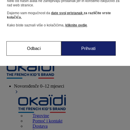
Neki od naših alata ne zahtijevaju pristanak jer ih koristimo isključivo za
rad web stranice.
Dajemo vam mogućnost da
date svoj pristanak
za različite vrste
Dućan
kolačića.
Kako biste saznali više o kolačićima,
kliknite ovdje
.
Moje informacije
Praćenje narudžbi
Košarica
Odbaci
Prihvati
Favoriti
Novorođenče
0–12 mjeseci
Trgovine
Pomoć i kontakt
Dostava