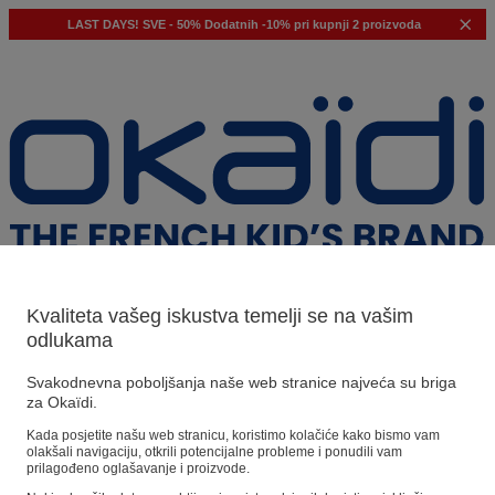
LAST DAYS!
SVE - 50%
Dodatnih -10% pri kupnji 2 proizvoda
Kvaliteta vašeg iskustva temelji se na vašim
odlukama
Naši prijedlozi
Svakodnevna poboljšanja naše web stranice najveća su briga
za Okaïdi.
Naši savjeti
Kada posjetite našu web stranicu, koristimo kolačiće kako bismo vam
olakšali navigaciju, otkrili potencijalne probleme i ponudili vam
Predloženi proizvodi
prilagođeno oglašavanje i proizvode.
Pogledajte sve proizvode