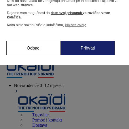
Neki od naših alata ne zahtijevaju pristanak jer ih koristimo isključivo za
rad web stranice.
Dajemo vam mogućnost da
date svoj pristanak
za različite vrste
Dućan
kolačića.
Kako biste saznali više o kolačićima,
kliknite ovdje
.
Moje informacije
Praćenje narudžbi
Košarica
Odbaci
Prihvati
Favoriti
Novorođenče
0–12 mjeseci
Trgovine
Pomoć i kontakt
Dostava