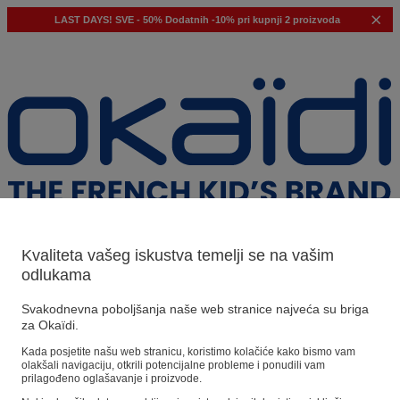
LAST DAYS!
SVE - 50%
Dodatnih -10% pri kupnji 2 proizvoda
Kvaliteta vašeg iskustva temelji se na vašim
odlukama
Naši prijedlozi
Svakodnevna poboljšanja naše web stranice najveća su briga
za Okaïdi.
Naši savjeti
Kada posjetite našu web stranicu, koristimo kolačiće kako bismo vam
olakšali navigaciju, otkrili potencijalne probleme i ponudili vam
Predloženi proizvodi
prilagođeno oglašavanje i proizvode.
Pogledajte sve proizvode