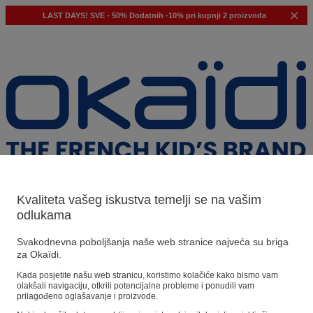
LAST DAYS!
SVE - 50%
Dodatnih -10% pri kupnji 2 proizvoda
Kvaliteta vašeg iskustva temelji se na vašim
odlukama
Naši prijedlozi
Svakodnevna poboljšanja naše web stranice najveća su briga
za Okaïdi.
Naši savjeti
Kada posjetite našu web stranicu, koristimo kolačiće kako bismo vam
olakšali navigaciju, otkrili potencijalne probleme i ponudili vam
Predloženi proizvodi
prilagođeno oglašavanje i proizvode.
Pogledajte sve proizvode