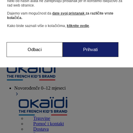
Neki od naših alata ne zahtijevaju pristanak jer ih koristimo isključivo za
rad web stranice.
Dajemo vam mogućnost da
date svoj pristanak
za različite vrste
Dućan
kolačića.
Kako biste saznali više o kolačićima,
kliknite ovdje
.
Moje informacije
Praćenje narudžbi
Košarica
Odbaci
Prihvati
Favoriti
Novorođenče
0–12 mjeseci
Trgovine
Pomoć i kontakt
Dostava