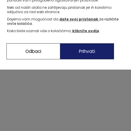
ponudili vam prilagođeno oglašavanje i proizvode.
Neki od naših alata ne zahtijevaju pristanak jer ih koristimo
isključivo za rad web stranice.
Dajemo vam mogućnost da
date svoj pristanak
za različite
vrste kolačića.
Kako biste saznali više o kolačićima,
kliknite ovdje
.
Odbaci
Prihvati