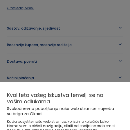
OKAIDI
»Pogledaj više«
Tablica veličina
Obuća za djevojčice od 25 do 38
Obuća za dječake od 25 do 39
Referenca
:
0710211_K0927
Novoroðenče
Naši izbori
Naši izbori
Sastav, održavanje, sljedivost
Tablica veličina
Tablica veličina
Recenzije kupaca, recenzije roditelja
Dostava, povrati
Nova kolekcija
NOVA KOLEKCIJA
Načini plaćanja
Kvaliteta vašeg iskustva temelji se na
vašim odlukama
Svakodnevna poboljšanja naše web stranice najveća
Isprane sive traperice širokog kroja za djevojčice
su briga za Okaïdi.
Kada posjetite našu web stranicu, koristimo kolačiće kako
bismo vam olakšali navigaciju, otkrili potencijalne probleme i