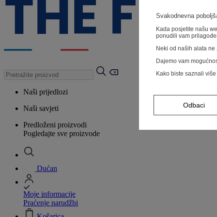
Svakodnevna poboljša
Kada posjetite našu web
ponudili vam prilagođe
Neki od naših alata ne z
Dajemo vam mogućnos
Kako biste saznali više
Naši prijedlozi
Odbaci
Naši savjeti
Predloženi proizvodi
Pogledajte sve proizvode
Dućan
Moje informacije
Praćenje narudžbi
Košarica