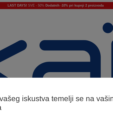
LAST DAYS!
SVE - 50%
Dodatnih -10% pri kupnji 2 proizvoda
 vašeg iskustva temelji se na vaši
a