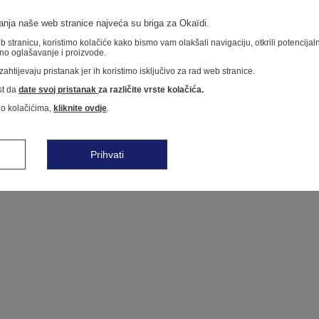
nja naše web stranice najveća su briga za Okaïdi.
 stranicu, koristimo kolačiće kako bismo vam olakšali navigaciju, otkrili potencija
no oglašavanje i proizvode.
ahtijevaju pristanak jer ih koristimo isključivo za rad web stranice.
t da
date svoj pristanak
za različite vrste kolačića.
 o kolačićima,
kliknite ovdje
.
Prihvati