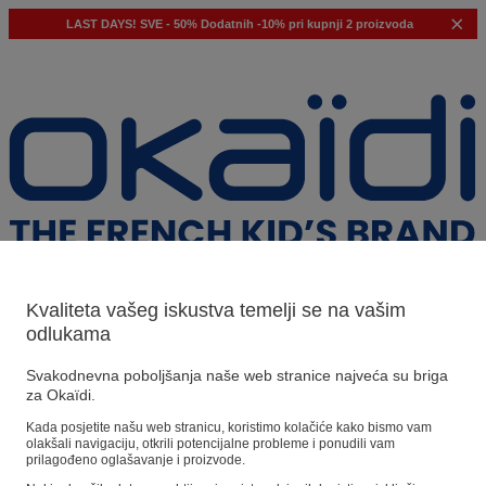
LAST DAYS!
SVE - 50%
Dodatnih -10% pri kupnji 2 proizvoda
Kvaliteta vašeg iskustva temelji se na vašim
odlukama
Naši prijedlozi
Svakodnevna poboljšanja naše web stranice najveća su briga
za Okaïdi.
Naši savjeti
Kada posjetite našu web stranicu, koristimo kolačiće kako bismo vam
olakšali navigaciju, otkrili potencijalne probleme i ponudili vam
Predloženi proizvodi
prilagođeno oglašavanje i proizvode.
Pogledajte sve proizvode