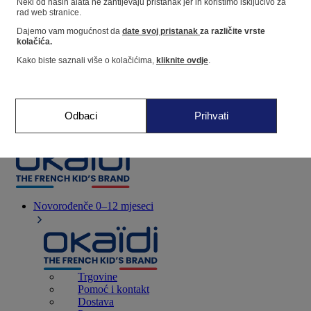
Neki od naših alata ne zahtijevaju pristanak jer ih koristimo isključivo za
rad web stranice.
Dajemo vam mogućnost da
date svoj pristanak
za različite vrste
Dućan
kolačića.
Kako biste saznali više o kolačićima,
kliknite ovdje
.
Moje informacije
Praćenje narudžbi
Košarica
Odbaci
Prihvati
Favoriti
Novorođenče
0–12 mjeseci
Trgovine
Pomoć i kontakt
Dostava