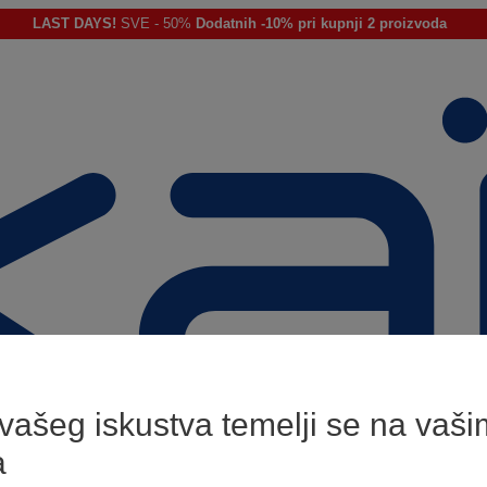
LAST DAYS!
SVE - 50%
Dodatnih -10% pri kupnji 2 proizvoda
 vašeg iskustva temelji se na vaši
a