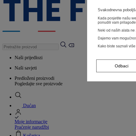
Svakodnevna poboljša
Kada posjetite našu web
ponudili vam prilagođe
Neki od naših alata ne z
Dajemo vam mogućnos
Kako biste saznali više
Naši prijedlozi
Odbaci
Naši savjeti
Predloženi proizvodi
Pogledajte sve proizvode
Dućan
Moje informacije
Praćenje narudžbi
Košarica