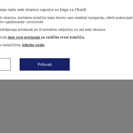
nja naše web stranice najveća su briga za Okaïdi.
 stranicu, koristimo kolačiće kako bismo vam olakšali navigaciju, otkrili potencija
no oglašavanje i proizvode.
ahtijevaju pristanak jer ih koristimo isključivo za rad web stranice.
t da
date svoj pristanak
za različite vrste kolačića.
 o kolačićima,
kliknite ovdje
.
Prihvati