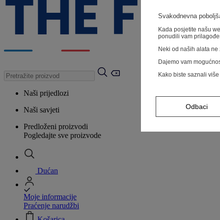
Svakodnevna poboljša
Kada posjetite našu web
ponudili vam prilagođe
Neki od naših alata ne z
Dajemo vam mogućnos
Kako biste saznali više
Naši prijedlozi
Odbaci
Naši savjeti
Predloženi proizvodi
Pogledajte sve proizvode
Dućan
Moje informacije
Praćenje narudžbi
Košarica