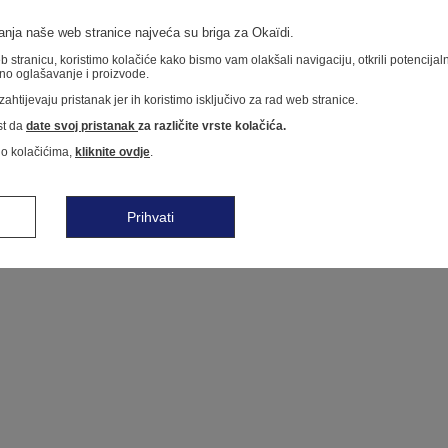
nja naše web stranice najveća su briga za Okaïdi.
 stranicu, koristimo kolačiće kako bismo vam olakšali navigaciju, otkrili potencija
no oglašavanje i proizvode.
ahtijevaju pristanak jer ih koristimo isključivo za rad web stranice.
t da
date svoj pristanak
za različite vrste kolačića.
 o kolačićima,
kliknite ovdje
.
Prihvati