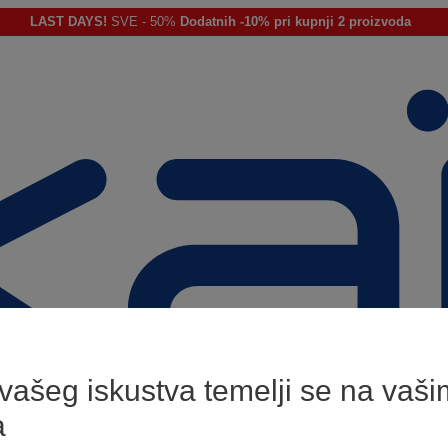
LAST DAYS!
SVE - 50%
Dodatnih -10% pri kupnji 2 proizvoda
 vašeg iskustva temelji se na vaši
a