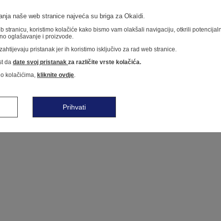
nja naše web stranice najveća su briga za Okaïdi.
 stranicu, koristimo kolačiće kako bismo vam olakšali navigaciju, otkrili potencija
no oglašavanje i proizvode.
ahtijevaju pristanak jer ih koristimo isključivo za rad web stranice.
t da
date svoj pristanak
za različite vrste kolačića.
 o kolačićima,
kliknite ovdje
.
Prihvati