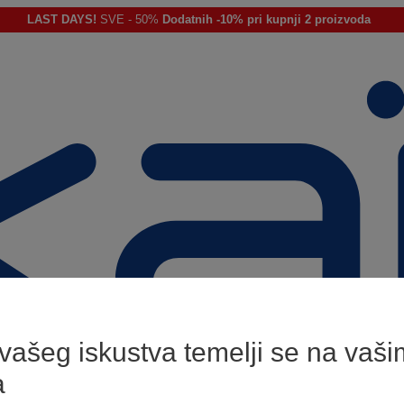
LAST DAYS!
SVE - 50%
Dodatnih -10% pri kupnji 2 proizvoda
 vašeg iskustva temelji se na vaši
a