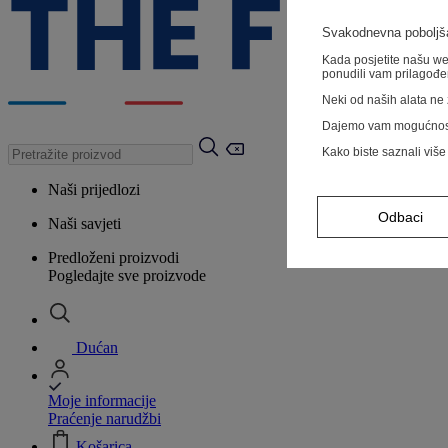
Svakodnevna poboljša
Kada posjetite našu web
ponudili vam prilagođe
Neki od naših alata ne z
Dajemo vam mogućnos
Kako biste saznali više
Naši prijedlozi
Odbaci
Naši savjeti
Predloženi proizvodi
Pogledajte sve proizvode
Dućan
Moje informacije
Praćenje narudžbi
Košarica