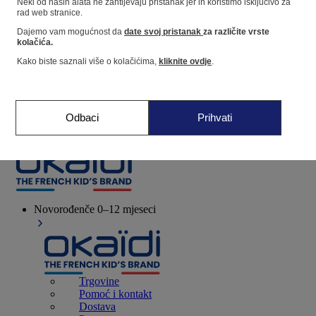
Neki od naših alata ne zahtijevaju pristanak jer ih koristimo isključivo za
rad web stranice.
Dajemo vam mogućnost da
date svoj pristanak
za različite vrste
Dućan
kolačića.
Kako biste saznali više o kolačićima,
kliknite ovdje
.
Moje informacije
Praćenje narudžbi
Košarica
Odbaci
Prihvati
Favoriti
Novorođenče
0–12 mjeseci
Trgovine
Pomoć i kontakt
Dostava