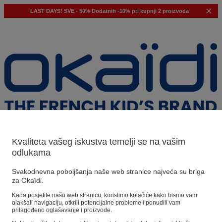
LAST DAYS!
SVE - 50%
Dodatnih -10% pri kupnji 2 proizvoda
Kvaliteta vašeg iskustva temelji se na vašim
odlukama
Naši prijedlozi
Svakodnevna poboljšanja naše web stranice najveća su briga
za Okaïdi.
Naši savjeti
Kada posjetite našu web stranicu, koristimo kolačiće kako bismo vam
olakšali navigaciju, otkrili potencijalne probleme i ponudili vam
Predloženi proizvodi
prilagođeno oglašavanje i proizvode.
Pogledajte sve proizvode