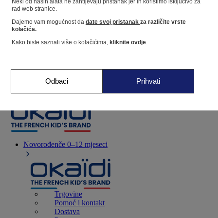
Neki od naših alata ne zahtijevaju pristanak jer ih koristimo isključivo za
rad web stranice.
Dajemo vam mogućnost da
date svoj pristanak
za različite vrste
Dućan
kolačića.
Kako biste saznali više o kolačićima,
kliknite ovdje
.
Moje informacije
Praćenje narudžbi
Košarica
Odbaci
Prihvati
Favoriti
Novorođenče
0–12 mjeseci
Trgovine
Pomoć i kontakt
Dostava