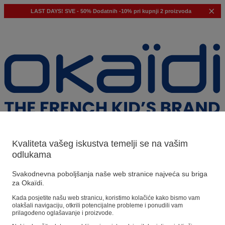
LAST DAYS!
SVE - 50%
Dodatnih -10% pri kupnji 2 proizvoda
Kvaliteta vašeg iskustva temelji se na vašim
odlukama
Naši prijedlozi
Svakodnevna poboljšanja naše web stranice najveća su briga
za Okaïdi.
Naši savjeti
Kada posjetite našu web stranicu, koristimo kolačiće kako bismo vam
olakšali navigaciju, otkrili potencijalne probleme i ponudili vam
Predloženi proizvodi
prilagođeno oglašavanje i proizvode.
Pogledajte sve proizvode