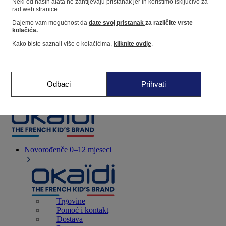
Neki od naših alata ne zahtijevaju pristanak jer ih koristimo isključivo za
rad web stranice.
Dajemo vam mogućnost da
date svoj pristanak
za različite vrste
Dućan
kolačića.
Kako biste saznali više o kolačićima,
kliknite ovdje
.
Moje informacije
Praćenje narudžbi
Košarica
Odbaci
Prihvati
Favoriti
Novorođenče
0–12 mjeseci
Trgovine
Pomoć i kontakt
Dostava