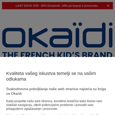
LAST DAYS!
SVE - 50%
Dodatnih -10% pri kupnji 2 proizvoda
Kvaliteta vašeg iskustva temelji se na vašim
odlukama
Naši prijedlozi
Svakodnevna poboljšanja naše web stranice najveća su briga
za Okaïdi.
Naši savjeti
Kada posjetite našu web stranicu, koristimo kolačiće kako bismo vam
olakšali navigaciju, otkrili potencijalne probleme i ponudili vam
Predloženi proizvodi
prilagođeno oglašavanje i proizvode.
Pogledajte sve proizvode