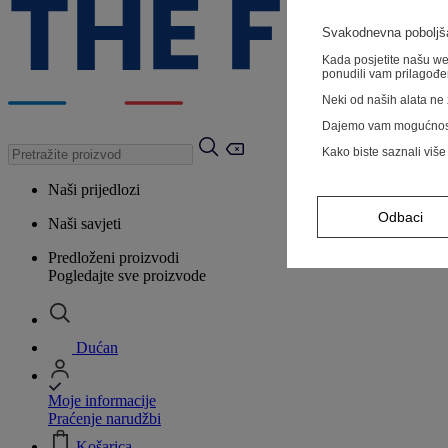
Svakodnevna poboljša
Kada posjetite našu web
ponudili vam prilagođe
Neki od naših alata ne z
Dajemo vam mogućnos
Kako biste saznali više
Naši prijedlozi
Odbaci
Naši savjeti
Predloženi proizvodi
Pogledajte sve proizvode
Dućan
Moje informacije
Praćenje narudžbi
Košarica