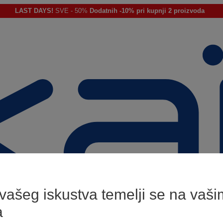
LAST DAYS!
SVE - 50%
Dodatnih -10% pri kupnji 2 proizvoda
 vašeg iskustva temelji se na vaši
a