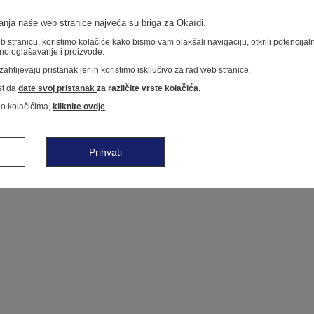
nja naše web stranice najveća su briga za Okaïdi.
 stranicu, koristimo kolačiće kako bismo vam olakšali navigaciju, otkrili potencija
no oglašavanje i proizvode.
ahtijevaju pristanak jer ih koristimo isključivo za rad web stranice.
t da
date svoj pristanak
za različite vrste kolačića.
 o kolačićima,
kliknite ovdje
.
Prihvati