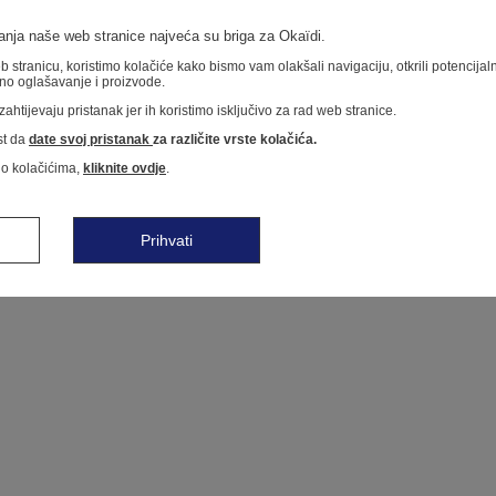
nja naše web stranice najveća su briga za Okaïdi.
 stranicu, koristimo kolačiće kako bismo vam olakšali navigaciju, otkrili potencija
no oglašavanje i proizvode.
ahtijevaju pristanak jer ih koristimo isključivo za rad web stranice.
t da
date svoj pristanak
za različite vrste kolačića.
 o kolačićima,
kliknite ovdje
.
Prihvati