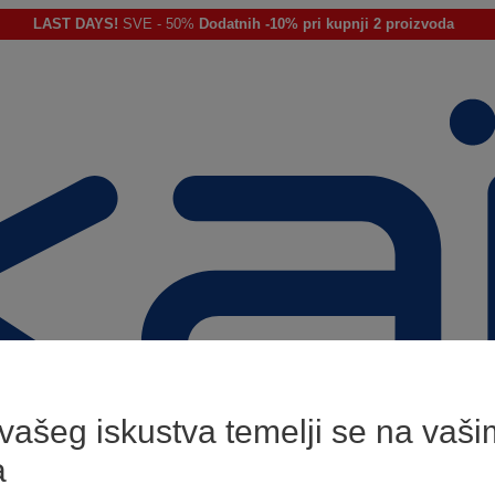
LAST DAYS!
SVE - 50%
Dodatnih -10% pri kupnji 2 proizvoda
 vašeg iskustva temelji se na vaši
a