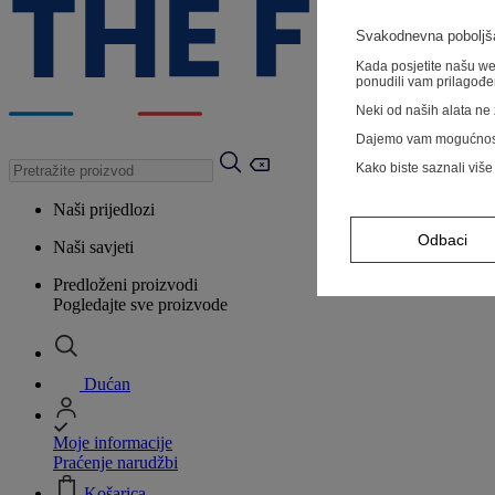
Svakodnevna poboljša
Kada posjetite našu web
ponudili vam prilagođe
Neki od naših alata ne z
Dajemo vam mogućnos
Kako biste saznali više
Naši prijedlozi
Odbaci
Naši savjeti
Predloženi proizvodi
Pogledajte sve proizvode
Dućan
Moje informacije
Praćenje narudžbi
Košarica