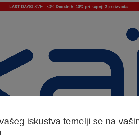
LAST DAYS!
SVE - 50%
Dodatnih -10% pri kupnji 2 proizvoda
 vašeg iskustva temelji se na vaši
a