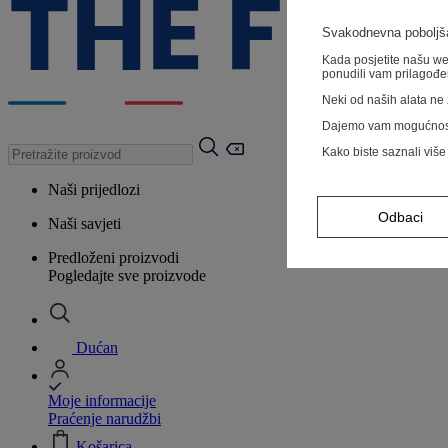
Svakodnevna poboljša
Kada posjetite našu web
ponudili vam prilagođe
Neki od naših alata ne z
Dajemo vam mogućnos
Kako biste saznali više
Naši prijedlozi
Odbaci
Naši savjeti
Predloženi proizvodi
Pogledajte sve proizvode
Dućan
Moje informacije
Praćenje narudžbi
Košarica