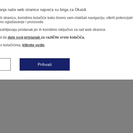
nja naše web stranice najveća su briga za Okaïdi.
 stranicu, koristimo kolačiće kako bismo vam olakšali navigaciju, otkrili potencija
no oglašavanje i proizvode.
ahtijevaju pristanak jer ih koristimo isključivo za rad web stranice.
t da
date svoj pristanak
za različite vrste kolačića.
 o kolačićima,
kliknite ovdje
.
Prihvati