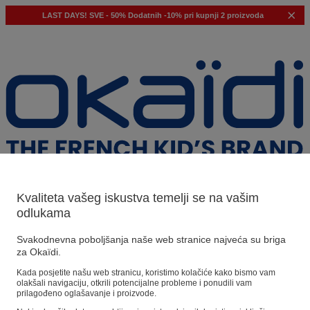
LAST DAYS!
SVE - 50%
Dodatnih -10% pri kupnji 2 proizvoda
Kvaliteta vašeg iskustva temelji se na vašim
odlukama
Naši prijedlozi
Svakodnevna poboljšanja naše web stranice najveća su briga
za Okaïdi.
Naši savjeti
Kada posjetite našu web stranicu, koristimo kolačiće kako bismo vam
olakšali navigaciju, otkrili potencijalne probleme i ponudili vam
Predloženi proizvodi
prilagođeno oglašavanje i proizvode.
Pogledajte sve proizvode