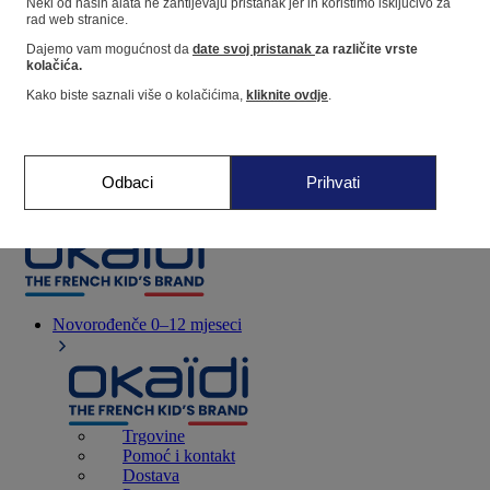
Neki od naših alata ne zahtijevaju pristanak jer ih koristimo isključivo za
rad web stranice.
Dajemo vam mogućnost da
date svoj pristanak
za različite vrste
Dućan
kolačića.
Kako biste saznali više o kolačićima,
kliknite ovdje
.
Moje informacije
Praćenje narudžbi
Košarica
Odbaci
Prihvati
Favoriti
Novorođenče
0–12 mjeseci
Trgovine
Pomoć i kontakt
Dostava