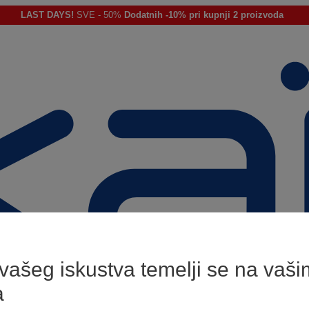
LAST DAYS!
SVE - 50%
Dodatnih -10% pri kupnji 2 proizvoda
 vašeg iskustva temelji se na vaši
a