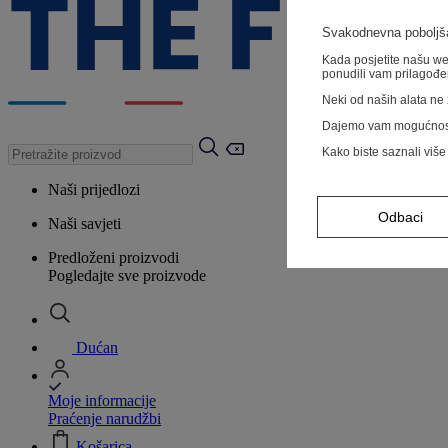
Svakodnevna poboljša
Kada posjetite našu web
ponudili vam prilagođe
Neki od naših alata ne z
Dajemo vam mogućnos
Kako biste saznali više
Naši prijedlozi
Odbaci
Naši savjeti
Predloženi proizvodi
Pogledajte sve proizvode
Dućan
Moje informacije
Praćenje narudžbi
Košarica