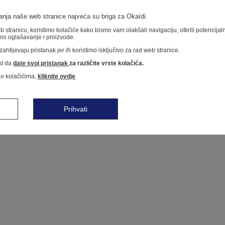
nja naše web stranice najveća su briga za Okaïdi.
 stranicu, koristimo kolačiće kako bismo vam olakšali navigaciju, otkrili potencija
no oglašavanje i proizvode.
ahtijevaju pristanak jer ih koristimo isključivo za rad web stranice.
t da
date svoj pristanak
za različite vrste kolačića.
 o kolačićima,
kliknite ovdje
.
Prihvati