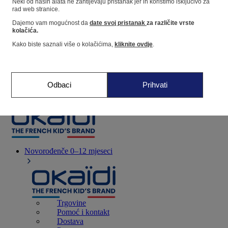
Neki od naših alata ne zahtijevaju pristanak jer ih koristimo isključivo za
rad web stranice.
Dajemo vam mogućnost da
date svoj pristanak
za različite vrste
Dućan
kolačića.
Kako biste saznali više o kolačićima,
kliknite ovdje
.
Moje informacije
Praćenje narudžbi
Košarica
Odbaci
Prihvati
Favoriti
Novorođenče
0–12 mjeseci
Trgovine
Pomoć i kontakt
Dostava