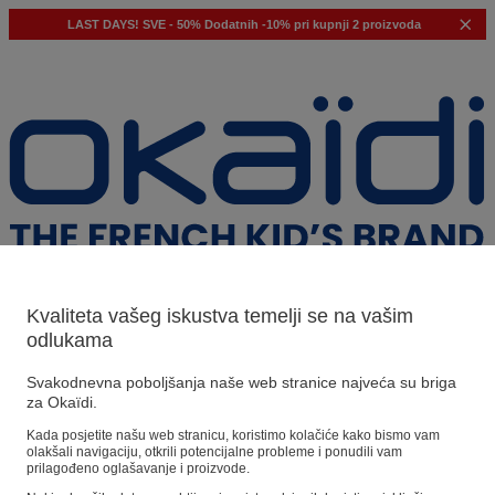
LAST DAYS!
SVE - 50%
Dodatnih -10% pri kupnji 2 proizvoda
Kvaliteta vašeg iskustva temelji se na vašim
odlukama
Naši prijedlozi
Svakodnevna poboljšanja naše web stranice najveća su briga
za Okaïdi.
Naši savjeti
Kada posjetite našu web stranicu, koristimo kolačiće kako bismo vam
olakšali navigaciju, otkrili potencijalne probleme i ponudili vam
Predloženi proizvodi
prilagođeno oglašavanje i proizvode.
Pogledajte sve proizvode