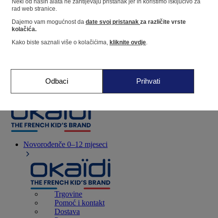
Neki od naših alata ne zahtijevaju pristanak jer ih koristimo isključivo za
rad web stranice.
Dajemo vam mogućnost da
date svoj pristanak
za različite vrste
Dućan
kolačića.
Kako biste saznali više o kolačićima,
kliknite ovdje
.
Moje informacije
Praćenje narudžbi
Košarica
Odbaci
Prihvati
Favoriti
Novorođenče
0–12 mjeseci
Trgovine
Pomoć i kontakt
Dostava