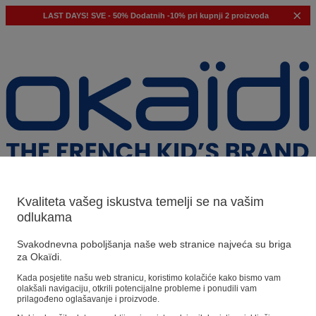
LAST DAYS!
SVE - 50%
Dodatnih -10% pri kupnji 2 proizvoda
Kvaliteta vašeg iskustva temelji se na vašim
odlukama
Naši prijedlozi
Svakodnevna poboljšanja naše web stranice najveća su briga
za Okaïdi.
Naši savjeti
Kada posjetite našu web stranicu, koristimo kolačiće kako bismo vam
olakšali navigaciju, otkrili potencijalne probleme i ponudili vam
Predloženi proizvodi
prilagođeno oglašavanje i proizvode.
Pogledajte sve proizvode