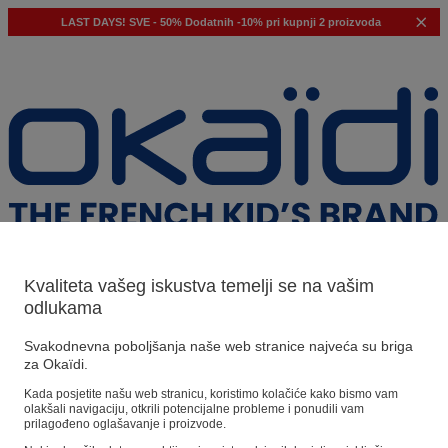
LAST DAYS!
SVE - 50%
Dodatnih -10% pri kupnji 2 proizvoda
Kvaliteta vašeg iskustva temelji se na vašim
odlukama
Naši prijedlozi
Svakodnevna poboljšanja naše web stranice najveća su briga
za Okaïdi.
Naši savjeti
Kada posjetite našu web stranicu, koristimo kolačiće kako bismo vam
olakšali navigaciju, otkrili potencijalne probleme i ponudili vam
Predloženi proizvodi
prilagođeno oglašavanje i proizvode.
Pogledajte sve proizvode