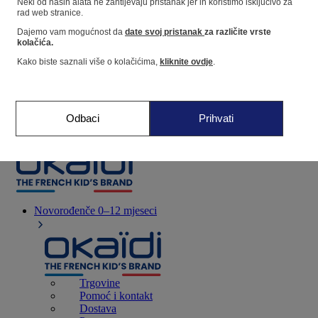
Neki od naših alata ne zahtijevaju pristanak jer ih koristimo isključivo za
rad web stranice.
Dajemo vam mogućnost da
date svoj pristanak
za različite vrste
Dućan
kolačića.
Kako biste saznali više o kolačićima,
kliknite ovdje
.
Moje informacije
Praćenje narudžbi
Košarica
Odbaci
Prihvati
Favoriti
Novorođenče
0–12 mjeseci
Trgovine
Pomoć i kontakt
Dostava