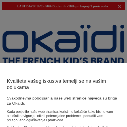
LAST DAYS!
SVE - 50%
Dodatnih -10% pri kupnji 2 proizvoda
Kvaliteta vašeg iskustva temelji se na vašim
odlukama
Naši prijedlozi
Svakodnevna poboljšanja naše web stranice najveća su briga
za Okaïdi.
Naši savjeti
Kada posjetite našu web stranicu, koristimo kolačiće kako bismo vam
olakšali navigaciju, otkrili potencijalne probleme i ponudili vam
Predloženi proizvodi
prilagođeno oglašavanje i proizvode.
Pogledajte sve proizvode