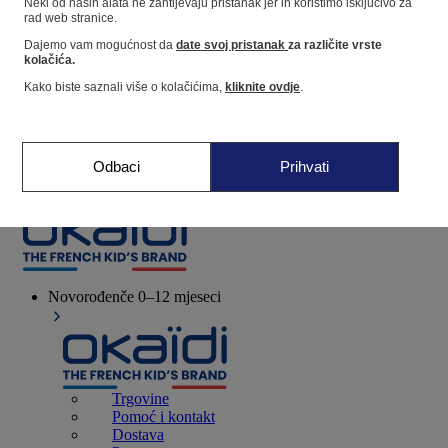
Neki od naših alata ne zahtijevaju pristanak jer ih koristimo isključivo za
rad web stranice.
Dajemo vam mogućnost da
date svoj pristanak
za različite vrste
Dućan
kolačića.
Kako biste saznali više o kolačićima,
kliknite ovdje
.
Moje informacije
Praćenje narudžbi
Košarica
Odbaci
Prihvati
Favoriti
Novorođenče
0–12 mjeseci
Trgovine
Pomoć i kontakt
Dostava