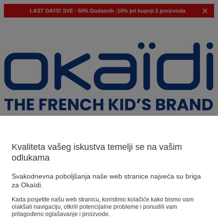
LAST DAYS!
SVE - 50%
Dodatnih -10% pri kupnji 2 proizvoda
Kvaliteta vašeg iskustva temelji se na vašim
odlukama
Naši prijedlozi
Svakodnevna poboljšanja naše web stranice najveća su briga
Naši savjeti
za Okaïdi.
Kada posjetite našu web stranicu, koristimo kolačiće kako bismo vam
Predloženi proizvodi
olakšali navigaciju, otkrili potencijalne probleme i ponudili vam
Pogledajte sve proizvode
prilagođeno oglašavanje i proizvode.