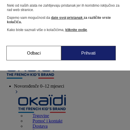
Neki od naših alata ne zahtijevaju pristanak jer ih koristimo isključivo za
rad web stranice.
Dućan
Dajemo vam mogućnost da
date svoj pristanak
za različite vrste
kolačića.
Kako biste saznali više o kolačićima,
kliknite ovdje
.
Moje informacije
Praćenje narudžbi
Košarica
Odbaci
Prihvati
Favoriti
Novorođenče
0–12 mjeseci
Trgovine
Pomoć i kontakt
Dostava