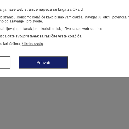
nja naše web stranice najveća su briga za Okaïdi.
 stranicu, koristimo kolačiće kako bismo vam olakšali navigaciju, otkrili potencija
no oglašavanje i proizvode.
ahtijevaju pristanak jer ih koristimo isključivo za rad web stranice.
t da
date svoj pristanak
za različite vrste kolačića.
 o kolačićima,
kliknite ovdje
.
Prihvati