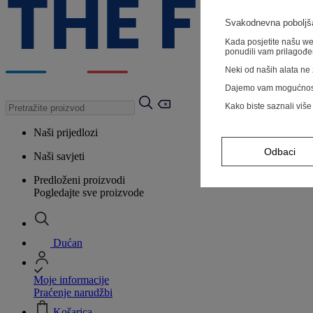
Svakodnevna poboljša
Kada posjetite našu web
ponudili vam prilagođe
Neki od naših alata ne z
Dajemo vam mogućnos
Kako biste saznali više
Naši prijedlozi
Odbaci
Naši savjeti
Predloženi proizvodi
Pogledajte sve proizvode
Dućan
Moje informacije
Praćenje narudžbi
Košarica