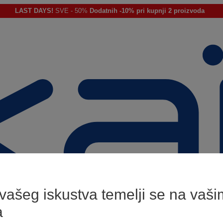
LAST DAYS!
SVE - 50%
Dodatnih -10% pri kupnji 2 proizvoda
 vašeg iskustva temelji se na vaši
a