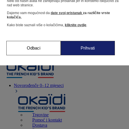
Neki od naših alata ne zahtijevaju pristanak jer ih koristimo isključivo za
rad web stranice.
Dajemo vam mogućnost da
date svoj pristanak
za različite vrste
Dućan
kolačića.
Kako biste saznali više o kolačićima,
kliknite ovdje
.
Moje informacije
Praćenje narudžbi
Košarica
Odbaci
Prihvati
Favoriti
Novorođenče
0–12 mjeseci
Trgovine
Pomoć i kontakt
Dostava