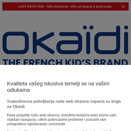
LAST DAYS!
SVE - 50%
Dodatnih -10% pri kupnji 2 proizvoda
Kvaliteta vašeg iskustva temelji se na vašim
odlukama
Naši prijedlozi
Svakodnevna poboljšanja naše web stranice najveća su briga
za Okaïdi.
Naši savjeti
Kada posjetite našu web stranicu, koristimo kolačiće kako bismo vam
olakšali navigaciju, otkrili potencijalne probleme i ponudili vam
Predloženi proizvodi
prilagođeno oglašavanje i proizvode.
Pogledajte sve proizvode