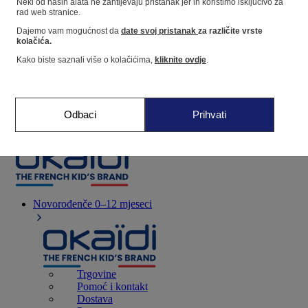
Neki od naših alata ne zahtijevaju pristanak jer ih koristimo isključivo za
rad web stranice.
Dajemo vam mogućnost da
date svoj pristanak
za različite vrste
Dućan
kolačića.
Kako biste saznali više o kolačićima,
kliknite ovdje
.
Moje informacije
Praćenje narudžbi
Košarica
Odbaci
Prihvati
Favoriti
Novorođenče
0–12 mjeseci
Trgovine
Pomoć i kontakt
Dostava