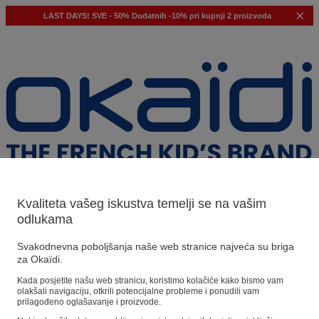
LAST DAYS!
SVE - 50%
Dodatnih -10% pri kupnji 2 proizvoda
Kvaliteta vašeg iskustva temelji se na vašim
odlukama
Naši prijedlozi
Svakodnevna poboljšanja naše web stranice najveća su briga
za Okaïdi.
Naši savjeti
Kada posjetite našu web stranicu, koristimo kolačiće kako bismo vam
olakšali navigaciju, otkrili potencijalne probleme i ponudili vam
Predloženi proizvodi
prilagođeno oglašavanje i proizvode.
Pogledajte sve proizvode