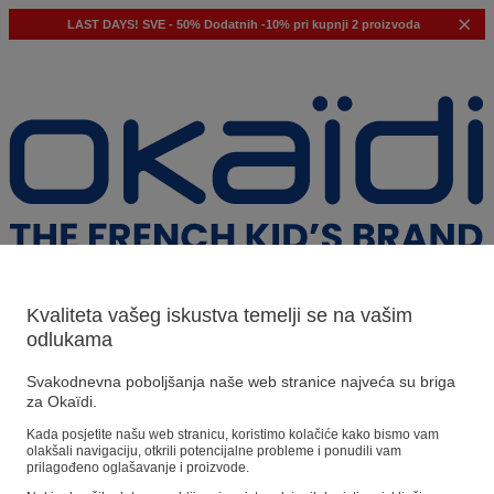
LAST DAYS!
SVE - 50%
Dodatnih -10% pri kupnji 2 proizvoda
Kvaliteta vašeg iskustva temelji se na vašim
odlukama
Naši prijedlozi
Svakodnevna poboljšanja naše web stranice najveća su briga
za Okaïdi.
Naši savjeti
Kada posjetite našu web stranicu, koristimo kolačiće kako bismo vam
olakšali navigaciju, otkrili potencijalne probleme i ponudili vam
Predloženi proizvodi
prilagođeno oglašavanje i proizvode.
Pogledajte sve proizvode