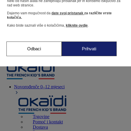
Neki od naših alata ne zahtijevaju pristanak jer ih koristimo isključivo za
rad web stranice.
Dajemo vam mogućnost da
date svoj pristanak
za različite vrste
Dućan
kolačića.
Kako biste saznali više o kolačićima,
kliknite ovdje
.
Moje informacije
Praćenje narudžbi
Košarica
Odbaci
Prihvati
Favoriti
Novorođenče
0–12 mjeseci
Trgovine
Pomoć i kontakt
Dostava