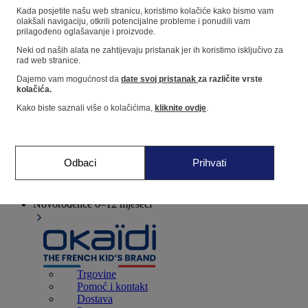
Kada posjetite našu web stranicu, koristimo kolačiće kako bismo vam
olakšali navigaciju, otkrili potencijalne probleme i ponudili vam
prilagođeno oglašavanje i proizvode.
Dućan
Neki od naših alata ne zahtijevaju pristanak jer ih koristimo isključivo za
rad web stranice.
Moje informacije
Dajemo vam mogućnost da
date svoj pristanak
za različite vrste
Praćenje narudžbi
kolačića.
Košarica
Kako biste saznali više o kolačićima,
kliknite ovdje
.
Favoriti
Odbaci
Prihvati
Novorođenče
0–12 mjeseci
Trgovine
Pomoć i kontakt
Dostava