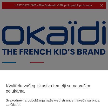
LAST DAYS!
SVE - 50%
Dodatnih -10% pri kupnji 2 proizvoda
Naši prijedlozi
Kvaliteta vašeg iskustva temelji se na vašim
odlukama
Naši savjeti
Predloženi proizvodi
Svakodnevna poboljšanja naše web stranice najveća su briga
Pogledajte sve proizvode
za Okaïdi.