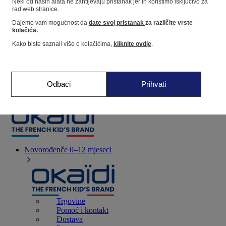
Neki od naših alata ne zahtijevaju pristanak jer ih koristimo isključivo za
rad web stranice.
Dajemo vam mogućnost da
date svoj pristanak
za različite vrste
Dućan
kolačića.
Kako biste saznali više o kolačićima,
kliknite ovdje
.
Moje informacije
Praćenje narudžbi
Košarica
Odbaci
Prihvati
Favoriti
Novorođenče
0–12 mjeseci
Trgovine
Pomoć i kontakt
Dostava