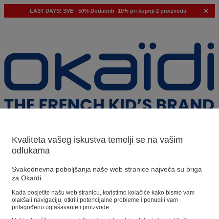
LAST DAYS!
SVE - 50%
Dodatnih -10% pri kupnji 2 proizvoda
Kvaliteta vašeg iskustva temelji se na vašim
odlukama
Naši prijedlozi
Svakodnevna poboljšanja naše web stranice najveća su briga
za Okaïdi.
Naši savjeti
Kada posjetite našu web stranicu, koristimo kolačiće kako bismo vam
olakšali navigaciju, otkrili potencijalne probleme i ponudili vam
Predloženi proizvodi
prilagođeno oglašavanje i proizvode.
Pogledajte sve proizvode