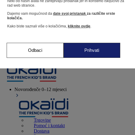
Neki od naših alata ne zahtijevaju pristanak jer ih koristimo isključivo za
rad web stranice.
Dajemo vam mogućnost da
date svoj pristanak
za različite vrste
Dućan
kolačića.
Kako biste saznali više o kolačićima,
kliknite ovdje
.
Moje informacije
Praćenje narudžbi
Košarica
Odbaci
Prihvati
Favoriti
Novorođenče
0–12 mjeseci
Trgovine
Pomoć i kontakt
Dostava