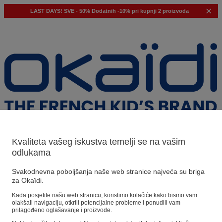
LAST DAYS!
SVE - 50%
Dodatnih -10% pri kupnji 2 proizvoda
Kvaliteta vašeg iskustva temelji se na vašim
odlukama
Naši prijedlozi
Svakodnevna poboljšanja naše web stranice najveća su briga
za Okaïdi.
Naši savjeti
Kada posjetite našu web stranicu, koristimo kolačiće kako bismo vam
olakšali navigaciju, otkrili potencijalne probleme i ponudili vam
Predloženi proizvodi
prilagođeno oglašavanje i proizvode.
Pogledajte sve proizvode