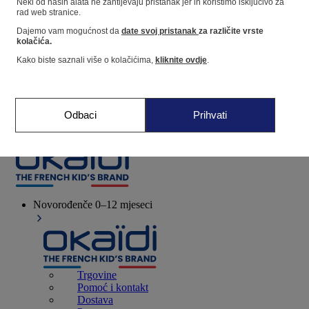
Neki od naših alata ne zahtijevaju pristanak jer ih koristimo isključivo za
rad web stranice.
Dajemo vam mogućnost da
date svoj pristanak
za različite vrste
Dućan
kolačića.
Kako biste saznali više o kolačićima,
kliknite ovdje
.
Moje informacije
Praćenje narudžbi
Košarica
Odbaci
Prihvati
Favoriti
Novorođenče
0–12 mjeseci
Trgovine
Pomoć i kontakt
Dostava