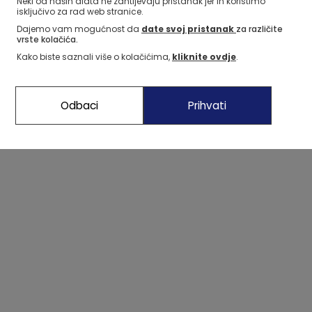
Neki od naših alata ne zahtijevaju pristanak jer ih koristimo
isključivo za rad web stranice.
Dajemo vam mogućnost da
date svoj pristanak
za različite
vrste kolačića.
Kako biste saznali više o kolačićima,
kliknite ovdje
.
Odbaci
Prihvati