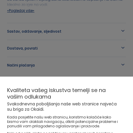
Idealno za igre na vodi.
»Pogledaj više«
Tablica veličina
Obuća za djevojčice od 25 do 38
Obuća za dječake od 25 do 39
OBAIBI
Novoroðenče
Referenca
:
0715761_K0172
Naši izbori
Naši izbori
Sastav, održavanje, sljedivost
Tablica veličina
Tablica veličina
Dostava, povrati
Načini plaćanja
Nova kolekcija
NOVA KOLEKCIJA
Kvaliteta vašeg iskustva temelji se na
vašim odlukama
Plavi kupaći kostim s printom za djevojčice
Svakodnevna poboljšanja naše web stranice najveća
su briga za Okaïdi.
Kada posjetite našu web stranicu, koristimo kolačiće kako
bismo vam olakšali navigaciju, otkrili potencijalne probleme i
ponudili vam prilagođeno oglašavanje i proizvode.