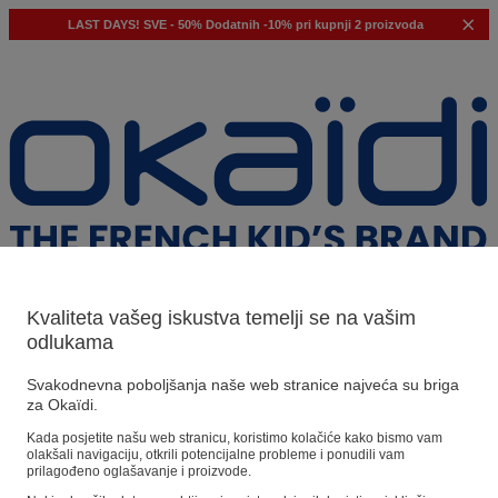
LAST DAYS!
SVE - 50%
Dodatnih -10% pri kupnji 2 proizvoda
Kvaliteta vašeg iskustva temelji se na vašim
odlukama
Naši prijedlozi
Svakodnevna poboljšanja naše web stranice najveća su briga
za Okaïdi.
Naši savjeti
Kada posjetite našu web stranicu, koristimo kolačiće kako bismo vam
olakšali navigaciju, otkrili potencijalne probleme i ponudili vam
Predloženi proizvodi
prilagođeno oglašavanje i proizvode.
Pogledajte sve proizvode