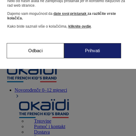
Neki od naših alata ne zahtijevaju pristanak jer ih koristimo isključivo za
rad web stranice.
Dajemo vam mogućnost da
date svoj pristanak
za različite vrste
Dućan
kolačića.
Kako biste saznali više o kolačićima,
kliknite ovdje
.
Moje informacije
Praćenje narudžbi
Košarica
Odbaci
Prihvati
Favoriti
Novorođenče
0–12 mjeseci
Trgovine
Pomoć i kontakt
Dostava