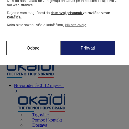
Neki od naših alata ne zahtijevaju pristanak jer ih koristimo isključivo za
rad web stranice.
Dajemo vam mogućnost da
date svoj pristanak
za različite vrste
Dućan
kolačića.
Kako biste saznali više o kolačićima,
kliknite ovdje
.
Moje informacije
Praćenje narudžbi
Košarica
Odbaci
Prihvati
Favoriti
Novorođenče
0–12 mjeseci
Trgovine
Pomoć i kontakt
Dostava