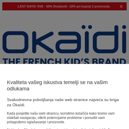
LAST DAYS!
SVE - 50%
Dodatnih -10% pri kupnji 2 proizvoda
Kvaliteta vašeg iskustva temelji se na vašim
odlukama
Naši prijedlozi
Svakodnevna poboljšanja naše web stranice najveća su briga
za Okaïdi.
Naši savjeti
Kada posjetite našu web stranicu, koristimo kolačiće kako bismo vam
olakšali navigaciju, otkrili potencijalne probleme i ponudili vam
Predloženi proizvodi
prilagođeno oglašavanje i proizvode.
Pogledajte sve proizvode