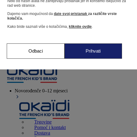
Neki od naših alata ne zahtijevaju pristanak jer ih koristimo isključivo za
rad web stranice.
Dajemo vam mogućnost da
date svoj pristanak
za različite vrste
Dućan
kolačića.
Kako biste saznali više o kolačićima,
kliknite ovdje
.
Moje informacije
Praćenje narudžbi
Košarica
Odbaci
Prihvati
Favoriti
Novorođenče
0–12 mjeseci
Trgovine
Pomoć i kontakt
Dostava