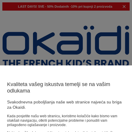
LAST DAYS!
SVE - 50%
Dodatnih -10% pri kupnji 2 proizvoda
Kvaliteta vašeg iskustva temelji se na vašim
odlukama
Naši prijedlozi
Svakodnevna poboljšanja naše web stranice najveća su briga
za Okaïdi.
Naši savjeti
Kada posjetite našu web stranicu, koristimo kolačiće kako bismo vam
olakšali navigaciju, otkrili potencijalne probleme i ponudili vam
Predloženi proizvodi
prilagođeno oglašavanje i proizvode.
Pogledajte sve proizvode