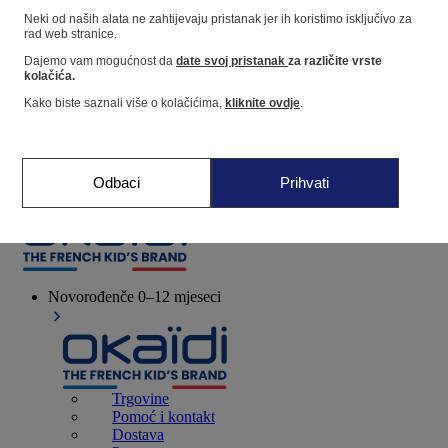
Neki od naših alata ne zahtijevaju pristanak jer ih koristimo isključivo za
rad web stranice.
Dućan
Dajemo vam mogućnost da
date svoj pristanak
za različite vrste
kolačića.
Kako biste saznali više o kolačićima,
kliknite ovdje
.
Moje informacije
Praćenje narudžbi
Košarica
Odbaci
Prihvati
Favoriti
Novorođenče
0–12 mjeseci
Trgovine
Pomoć i kontakt
Dostava