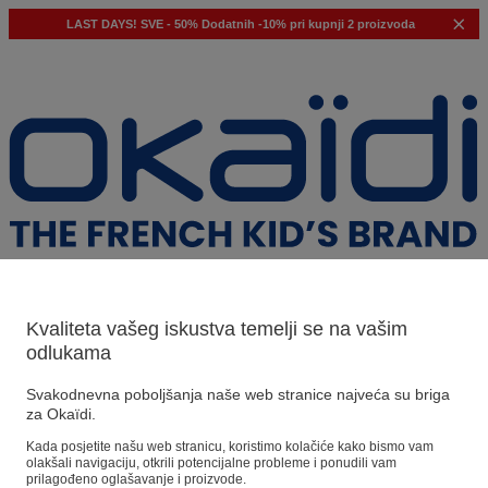
LAST DAYS!
SVE - 50%
Dodatnih -10% pri kupnji 2 proizvoda
Kvaliteta vašeg iskustva temelji se na vašim
odlukama
Naši prijedlozi
Svakodnevna poboljšanja naše web stranice najveća su briga
Naši savjeti
za Okaïdi.
Kada posjetite našu web stranicu, koristimo kolačiće kako bismo vam
Predloženi proizvodi
olakšali navigaciju, otkrili potencijalne probleme i ponudili vam
Pogledajte sve proizvode
prilagođeno oglašavanje i proizvode.