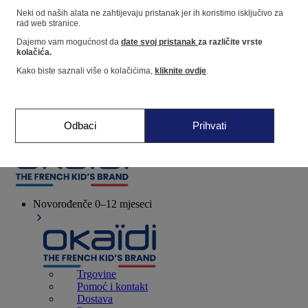
Neki od naših alata ne zahtijevaju pristanak jer ih koristimo isključivo za
rad web stranice.
Dućan
Dajemo vam mogućnost da
date svoj pristanak
za različite vrste
kolačića.
Kako biste saznali više o kolačićima,
kliknite ovdje
.
Moje informacije
Praćenje narudžbi
Košarica
Odbaci
Prihvati
Favoriti
Novorođenče
0–12 mjeseci
Trgovine
Pomoć i kontakt
Dostava