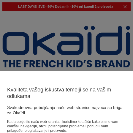
LAST DAYS!
SVE - 50%
Dodatnih -10% pri kupnji 2 proizvoda
Kvaliteta vašeg iskustva temelji se na vašim
odlukama
Naši prijedlozi
Svakodnevna poboljšanja naše web stranice najveća su briga
Naši savjeti
za Okaïdi.
Kada posjetite našu web stranicu, koristimo kolačiće kako bismo vam
Predloženi proizvodi
olakšali navigaciju, otkrili potencijalne probleme i ponudili vam
Pogledajte sve proizvode
prilagođeno oglašavanje i proizvode.