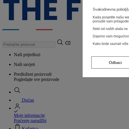
Svakodnevna poboljša
Kada posjetite našu web
ponudili vam prilagođe
Neki od naših alata ne z
Dajemo vam mogućnos
Kako biste saznali više
Naši prijedlozi
Odbaci
Naši savjeti
Predloženi proizvodi
Pogledajte sve proizvode
Dućan
Moje informacije
Praćenje narudžbi
Košarica