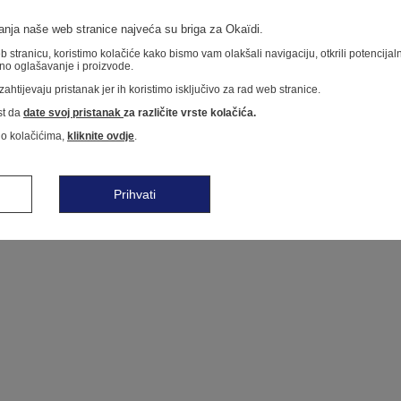
nja naše web stranice najveća su briga za Okaïdi.
 stranicu, koristimo kolačiće kako bismo vam olakšali navigaciju, otkrili potencija
no oglašavanje i proizvode.
ahtijevaju pristanak jer ih koristimo isključivo za rad web stranice.
t da
date svoj pristanak
za različite vrste kolačića.
 o kolačićima,
kliknite ovdje
.
Prihvati