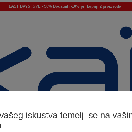
LAST DAYS!
SVE - 50%
Dodatnih -10% pri kupnji 2 proizvoda
 vašeg iskustva temelji se na vaši
a